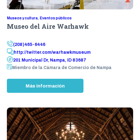
n
t
e
Museos y cultura
, 
Eventos públicos
r
Museo del Aire Warhawk
(208)465-6446
http://twitter.com/warhawkmuseum
201 Municipal Dr, Nampa, ID 83687
Miembro de la Cámara de Comercio de Nampa
:
Más información
W
a
r
h
a
w
k
A