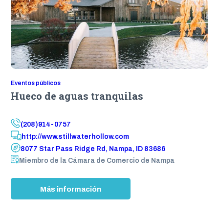
b
e
r
o
f
C
o
m
Eventos públicos
m
Hueco de aguas tranquilas
e
r
c
(208)914-0757
e
http://www.stillwaterhollow.com
8077 Star Pass Ridge Rd, Nampa, ID 83686
Miembro de la Cámara de Comercio de Nampa
:
Más información
S
t