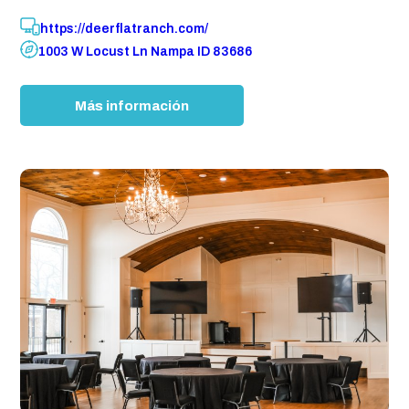
https://deerflatranch.com/
1003 W Locust Ln Nampa ID 83686
:
Más información
D
e
e
r
F
l
a
t
R
a
n
c
h