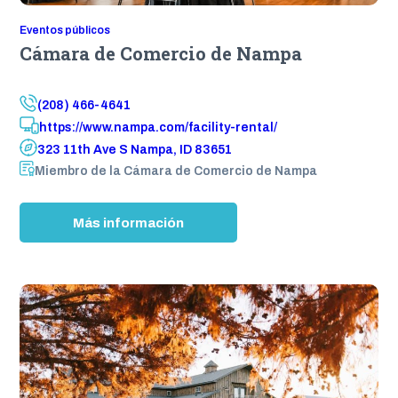
Eventos públicos
Cámara de Comercio de Nampa
(208) 466-4641
https://www.nampa.com/facility-rental/
323 11th Ave S Nampa, ID 83651
Miembro de la Cámara de Comercio de Nampa
:
Más información
N
a
m
p
a
C
h
a
m