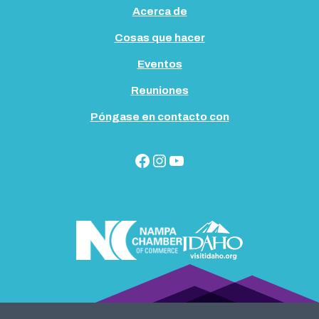
d
Acerca de
e
Cosas que hacer
Eventos
Reuniones
Póngase en contacto con
Facebook
Instagram
YouTube