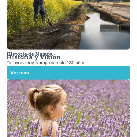
Historia de Nampa
Historia y visión
De ayer a hoy, Nampa cumple 130 años.
:
Ver más
H
i
s
t
o
r
i
a
y
v